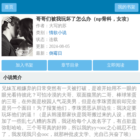
首页
我的书架
哥哥们被我玩坏了怎么办（np骨科，女攻）
作者：大写的苏
类别：
情欲小说
状态：连载
更新：2024-08-05
最新：
倒霉日
加入书架
章节目录
立即阅读
小说简介
兄妹互相嫌弃的日常突然有一天被打破，是谁开始用不一眼的
眼光看待彼此？可怕冷漠的大哥、双面腹黑的二哥、棒球笨蛋
的三哥，在外面是校园人气花美男，但是在李珠贤面前却完全
是另一个面目！为了报复他们，李珠贤恶从胆边生：我决定要
玩坏他们的逼！（是从韩漫那家伙是我哥搬过来的人设，然后
加了一些乱七八糟的东西，我还给每个人改名字了，有点欲盖
弥彰哈哈。三个哥哥真的好帅，所以我的yy+ooc之心就忍不住
了，我发现我只会ooc，就那种批皮文学、光自己兴奋了唉）