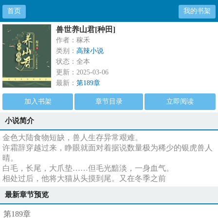
首页
我的书架
兽世养山君[种田]
作者：稼禾
类别：
高辣小说
状态：全本
更新：2025-03-06
最新：
第189章
加入书架
章节目录
立即阅读
小说简介
金色大陆食物短缺，兽人生存异常艰难。
许霜辞穿越过来，睁眼就面对着据说数量极为稀少的银虎兽人
晴。
白毛，长尾，大爪垫……但毛光黯淡，一身血气。
相处过后，他将大猫从头摸到尾。又在冬季之前
最新章节预览
第189章